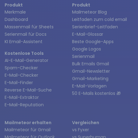
Produkt
Produkt
Merkmale
Mailmeteor Blog
Dashboard
Leitfaden zum cold email
Massenmail für Sheets
Serienbrief-Leitfaden
Serienmail für Docs
E-Mail-Glossar
KI Email-Assistent
Beste Google-Apps
Google Logos
Kostenlose Tools
Serienmail
AI-E-Mail-Generator
Bulk Emails Gmail
Spam-Checker
Gmail-Newsletter
E-Mail-Checker
Gmail-Marketing
E-Mail-Finder
E-Mail-Vorlagen
Reverse E-Mail-Suche
50 E-Mails kostenlos 🎁
E-Mail-Extraktor
E-Mail-Reputation
Mailmeteor erhalten
Vergleichen
Mailmeteor für Gmail
vs Fyxer
Mailmeteor für Outlook
vs Superhuman