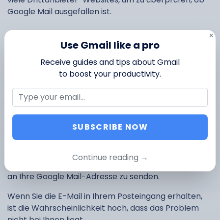
Google Mail ausgefallen ist.
×
Senden Sie sich selbst
Use Gmail like a pro
Receive guides and tips about Gmail
eine Test-E-Mail
to boost your productivity.
Diese Methode mag altmodisch erscheinen, aber sie
kann sehr nützlich sein, um herauszufinden, ob Sie es
sind, der technische Schwierigkeiten hat, oder ob
SUBSCRIBE NOW
Ihre Google Mail keine E-Mails empfängt. Senden Sie
eine E-Mail an sich selbst, indem Sie Ihr Google Mail-
Konto verwenden. Versuchen Sie auch, eine E-Mail
Continue reading →
von einem anderen Anbieter wie Outlook oder Yahoo
an Ihre Google Mail-Adresse zu senden.
Wenn Sie die E-Mail in Ihrem Posteingang erhalten,
ist die Wahrscheinlichkeit hoch, dass das Problem
nicht bei Ihnen liegt.