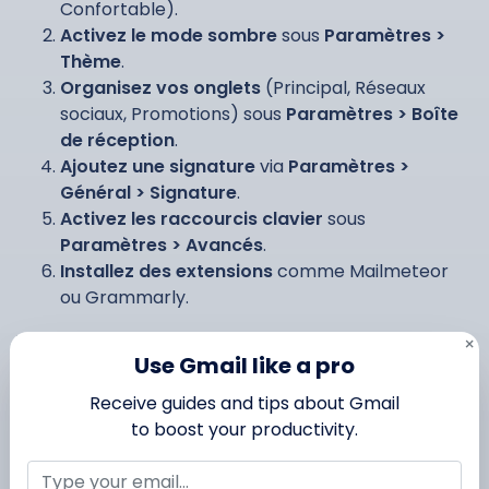
Confortable).
Activez le mode sombre
sous
Paramètres >
Thème
.
Organisez vos onglets
(Principal, Réseaux
sociaux, Promotions) sous
Paramètres > Boîte
de réception
.
Ajoutez une signature
via
Paramètres >
Général > Signature
.
Activez les raccourcis clavier
sous
Paramètres > Avancés
.
Installez des extensions
comme Mailmeteor
ou Grammarly.
Votre Gmail est prêt à l’emploi ! 🚀
×
Use Gmail like a pro
Receive guides and tips about Gmail
Comment se connecter à
to boost your productivity.
votre nouveau compte