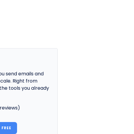
ou send emails and
cale. Right from
the tools you already
 reviews)
 FREE