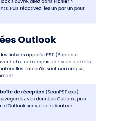
ook s’ouvre, allez dans
Fichier
>
ts. Puis réactivez-les un par un pour
nées Outlook
es fichiers appelés PST (Personal
euvent être corrompus en raison d’arrêts
atérielles. Lorsqu’ils sont corrompus,
mment.
 boîte de réception
(ScanPST.exe),
 Sauvegardez vos données Outlook, puis
on d'Outlook sur votre ordinateur.