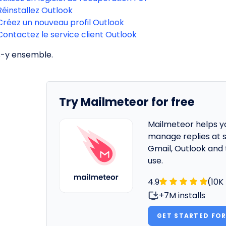
Réinstallez Outlook
Créez un nouveau profil Outlook
Contactez le service client Outlook
s-y ensemble.
Try Mailmeteor for free
Mailmeteor helps y
manage replies at s
Gmail, Outlook and 
use.
4.9
(10K
+7M installs
GET STARTED FOR