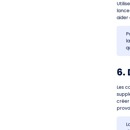
Utili
lance
aider
P
l
q
6.
Les c
suppl
créer
provo
L