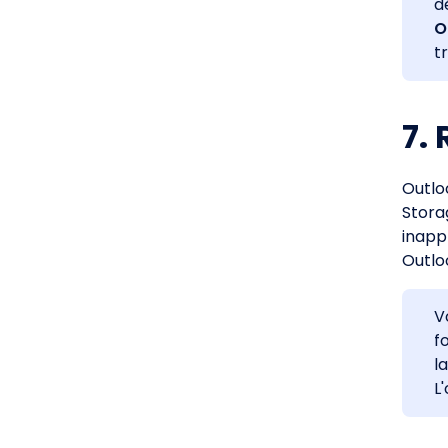
d
O
t
7.
Outlo
Stora
inapp
Outlo
V
f
l
L