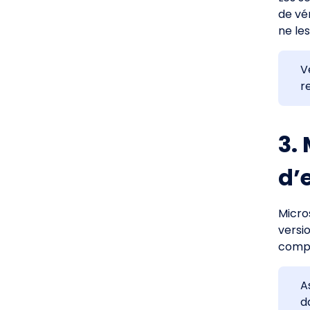
de vér
ne les
Vé
r
3.
d’
Micro
versi
compa
A
d