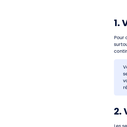
1.
Pour 
surto
conti
V
s
v
r
2.
Les s