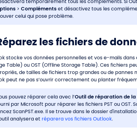
ésactivera temporairement tous les compléments. Si Outl
ptions
>
Compléments
et désactivez tous les complémen
rouver celui qui pose problème.
 Réparez les fichiers de don
ok stocke vos données personnelles et vos e-mails dans d
ge Table) ou OST (Offline Storage Table). Ces fichiers p
ropriés, de tailles de fichiers trop grandes ou de pannes m
ok peut ne pas s’ouvrir correctement ou planter fréque
ous pouvez réparer cela avec l’
Outil de réparation de la
ourni par Microsoft pour réparer les fichiers PST ou OST.
ancez ScanPST.exe. Il se trouve dans le dossier d'installati
'outil analysera et
réparera vos fichiers Outlook
.