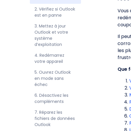
2. Vérifiez si Outlook 
Vous 
est en panne
redém
coupa
3. Mettez à jour 
Outlook et votre 
Il pe
système 
corro
d’exploitation
les p
4. Redémarrez 
frustr
votre appareil
Que f
5. Ouvrez Outlook 
en mode sans 
échec
6. Désactivez les 
compléments
7. Réparez les 
fichiers de données 
Outlook