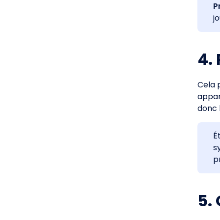
P
j
4.
Cela 
appare
donc 
É
s
p
5.