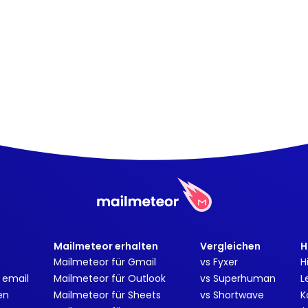
Mailmeteor erhalten
Vergleichen
H
Mailmeteor für Gmail
vs Fyxer
H
 email
Mailmeteor für Outlook
vs Superhuman
L
en
Mailmeteor für Sheets
vs Shortwave
K