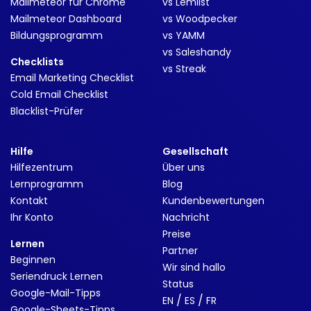
Mailmeteor für Chrome
vs Lemlist
Mailmeteor Dashboard
vs Woodpecker
Bildungsprogramm
vs YAMM
vs Saleshandy
Checklists
vs Streak
Email Marketing Checklist
Cold Email Checklist
Blacklist-Prüfer
Hilfe
Gesellschaft
Hilfezentrum
Über uns
Lernprogramm
Blog
Kontakt
Kundenbewertungen
Ihr Konto
Nachricht
Preise
Lernen
Partner
Beginnen
Wir sind hallo
Seriendruck Lernen
Status
Google-Mail-Tipps
/
/
EN
ES
FR
Google-Sheets-Tipps