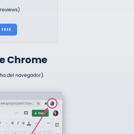
 reviews)
 FREE
le Chrome
echa del navegador).