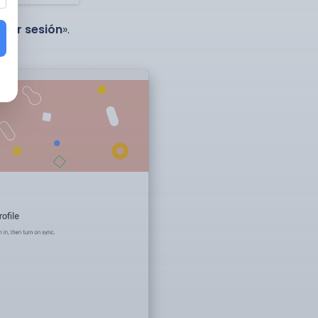
iciar sesión
».