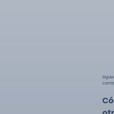
Sigui
cambi
Có
ot