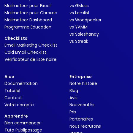
Mailmeteor pour Excel
vs GMass
Mailmeteor pour Chrome
vs Lemlist
Mailmeteor Dashboard
vs Woodpecker
Programme Éducation
vs YAMM
vs Saleshandy
Checklists
vs Streak
Email Marketing Checklist
Cold Email Checklist
Vérificateur de liste noire
Aide
Entreprise
Documentation
Notre histoire
Tutoriel
Blog
Contact
Avis
Votre compte
Nouveautés
Prix
Apprendre
Partenaires
Bien commencer
Nous recrutons
Tuto Publipostage