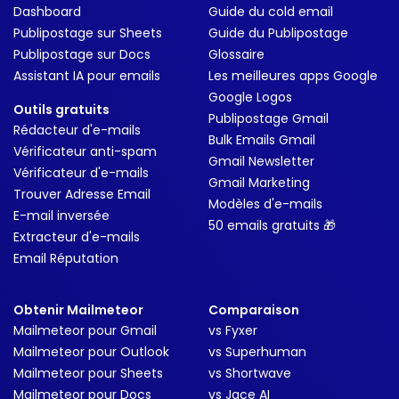
Dashboard
Guide du cold email
Publipostage sur Sheets
Guide du Publipostage
Publipostage sur Docs
Glossaire
Assistant IA pour emails
Les meilleures apps Google
Google Logos
Outils gratuits
Publipostage Gmail
Rédacteur d'e-mails
Bulk Emails Gmail
Vérificateur anti-spam
Gmail Newsletter
Vérificateur d'e-mails
Gmail Marketing
Trouver Adresse Email
Modèles d'e-mails
E-mail inversée
50 emails gratuits 🎁
Extracteur d'e-mails
Email Réputation
Obtenir Mailmeteor
Comparaison
Mailmeteor pour Gmail
vs Fyxer
Mailmeteor pour Outlook
vs Superhuman
Mailmeteor pour Sheets
vs Shortwave
Mailmeteor pour Docs
vs Jace AI