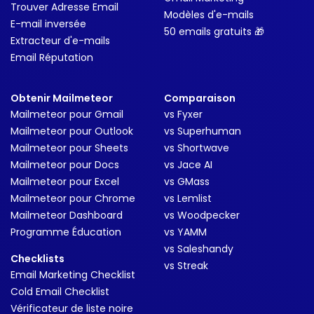
Trouver Adresse Email
Modèles d'e-mails
E-mail inversée
50 emails gratuits 🎁
Extracteur d'e-mails
Email Réputation
Obtenir Mailmeteor
Comparaison
Mailmeteor pour Gmail
vs Fyxer
Mailmeteor pour Outlook
vs Superhuman
Mailmeteor pour Sheets
vs Shortwave
Mailmeteor pour Docs
vs Jace AI
Mailmeteor pour Excel
vs GMass
Mailmeteor pour Chrome
vs Lemlist
Mailmeteor Dashboard
vs Woodpecker
Programme Éducation
vs YAMM
vs Saleshandy
Checklists
vs Streak
Email Marketing Checklist
Cold Email Checklist
Vérificateur de liste noire