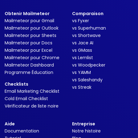
Obtenir Mailmeteor
Comparaison
Mailmeteor pour Gmail
vs Fyxer
Mailmeteor pour Outlook
vs Superhuman
Mailmeteor pour Sheets
vs Shortwave
Mailmeteor pour Docs
vs Jace AI
Mailmeteor pour Excel
vs GMass
Mailmeteor pour Chrome
vs Lemlist
Mailmeteor Dashboard
vs Woodpecker
Programme Éducation
vs YAMM
vs Saleshandy
Checklists
vs Streak
Email Marketing Checklist
Cold Email Checklist
Vérificateur de liste noire
Aide
Entreprise
Documentation
Notre histoire