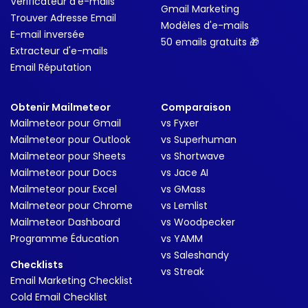
Vérificateur d'e-mails
Gmail Marketing
Trouver Adresse Email
Modèles d'e-mails
E-mail inversée
50 emails gratuits 🎁
Extracteur d'e-mails
Email Réputation
Obtenir Mailmeteor
Comparaison
Mailmeteor pour Gmail
vs Fyxer
Mailmeteor pour Outlook
vs Superhuman
Mailmeteor pour Sheets
vs Shortwave
Mailmeteor pour Docs
vs Jace AI
Mailmeteor pour Excel
vs GMass
Mailmeteor pour Chrome
vs Lemlist
Mailmeteor Dashboard
vs Woodpecker
Programme Éducation
vs YAMM
vs Saleshandy
Checklists
vs Streak
Email Marketing Checklist
Cold Email Checklist