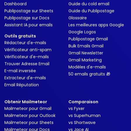
Dashboard
Guide du cold email
Publipostage sur Sheets
Guide du Publipostage
Publipostage sur Docs
Glossaire
Assistant IA pour emails
Les meilleures apps Google
Google Logos
Outils gratuits
Publipostage Gmail
Rédacteur d'e-mails
Bulk Emails Gmail
Vérificateur anti-spam
Gmail Newsletter
Vérificateur d'e-mails
Gmail Marketing
Trouver Adresse Email
Modèles d'e-mails
E-mail inversée
50 emails gratuits 🎁
Extracteur d'e-mails
Email Réputation
Obtenir Mailmeteor
Comparaison
Mailmeteor pour Gmail
vs Fyxer
Mailmeteor pour Outlook
vs Superhuman
Mailmeteor pour Sheets
vs Shortwave
Mailmeteor pour Docs
vs Jace AI