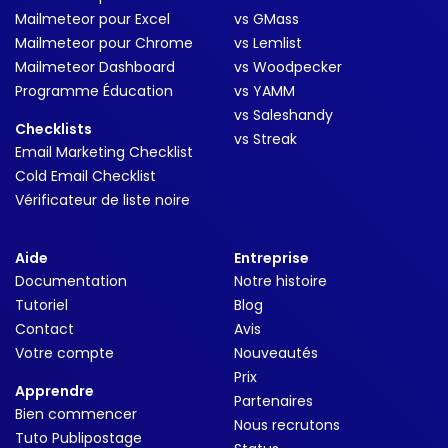
Mailmeteor pour Excel
vs GMass
Mailmeteor pour Chrome
vs Lemlist
Mailmeteor Dashboard
vs Woodpecker
Programme Éducation
vs YAMM
vs Saleshandy
Checklists
vs Streak
Email Marketing Checklist
Cold Email Checklist
Vérificateur de liste noire
Aide
Entreprise
Documentation
Notre histoire
Tutoriel
Blog
Contact
Avis
Votre compte
Nouveautés
Prix
Apprendre
Partenaires
Bien commencer
Nous recrutons
Tuto Publipostage