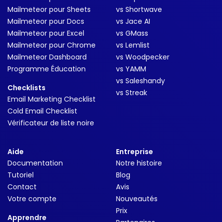
Mailmeteor pour Sheets
vs Shortwave
Mailmeteor pour Docs
vs Jace AI
Mailmeteor pour Excel
vs GMass
Mailmeteor pour Chrome
vs Lemlist
Mailmeteor Dashboard
vs Woodpecker
Programme Éducation
vs YAMM
vs Saleshandy
Checklists
vs Streak
Email Marketing Checklist
Cold Email Checklist
Vérificateur de liste noire
Aide
Entreprise
Documentation
Notre histoire
Tutoriel
Blog
Contact
Avis
Votre compte
Nouveautés
Prix
Apprendre