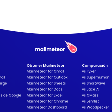
Obtener Mailmeteor
Comparación
g
Mailmeteor for Gmail
vs Fyxer
ail
Mailmeteor for Outlook
vs Superhuman
erge
Mailmeteor for Sheets
vs Shortwave
Mailmeteor for Docs
vs Jace AI
ps de Google
Mailmeteor for Excel
vs GMass
Mailmeteor for Chrome
vs Lemlist
Mailmeteor Dashboard
vs Woodpecker