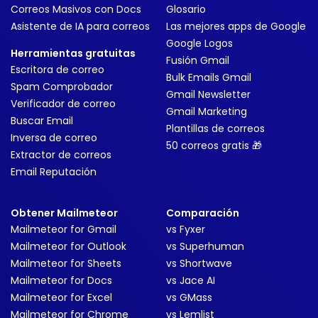
Correos Masivos con Docs
Glosario
Asistente de IA para correos
Las mejores apps de Google
Google Logos
Herramientas gratuitas
Fusión Gmail
Escritora de correo
Bulk Emails Gmail
Spam Comprobador
Gmail Newsletter
Verificador de correo
Gmail Marketing
Buscar Email
Plantillas de correos
Inversa de correo
50 correos gratis 🎁
Extractor de correos
Email Reputación
Obtener Mailmeteor
Comparación
Mailmeteor for Gmail
vs Fyxer
Mailmeteor for Outlook
vs Superhuman
Mailmeteor for Sheets
vs Shortwave
Mailmeteor for Docs
vs Jace AI
Mailmeteor for Excel
vs GMass
Mailmeteor for Chrome
vs Lemlist