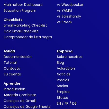
Mailmeteor Dashboard
vs Woodpecker
Education Program
vs YAMM
vs Saleshandy
Checklists
vs Streak
Email Marketing Checklist
Cold Email Checklist
Comprobador de lista negra
Ayuda
Empresa
Documentación
Sobre nosotros
Tutorial
Blog
Contacto
Valoración
Su cuenta
Noticias
Precios
Aprender
Socios
Introducción
Empleo
Aprenda Combinar
Status
Consejos de Gmail
/
/
EN
FR
DE
Consejos de Google Sheets