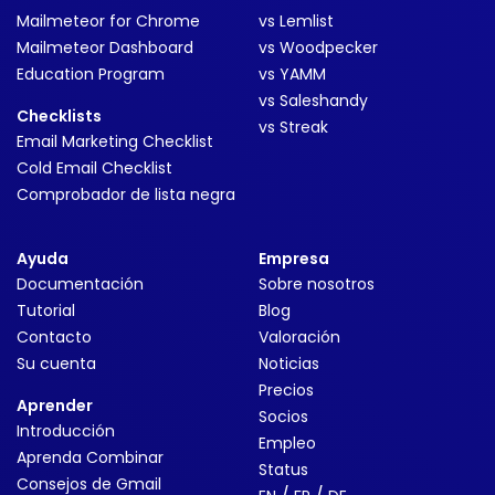
Mailmeteor for Chrome
vs Lemlist
Mailmeteor Dashboard
vs Woodpecker
Education Program
vs YAMM
vs Saleshandy
Checklists
vs Streak
Email Marketing Checklist
Cold Email Checklist
Comprobador de lista negra
Ayuda
Empresa
Documentación
Sobre nosotros
Tutorial
Blog
Contacto
Valoración
Su cuenta
Noticias
Precios
Aprender
Socios
Introducción
Empleo
Aprenda Combinar
Status
Consejos de Gmail