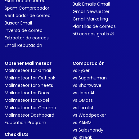
Escritora de correo
Bulk Emails Gmail
Spam Comprobador
Gmail Newsletter
Verificador de correo
Gmail Marketing
Buscar Email
Plantillas de correos
Inversa de correo
50 correos gratis 🎁
Extractor de correos
Email Reputación
Obtener Mailmeteor
Comparación
Mailmeteor for Gmail
vs Fyxer
Mailmeteor for Outlook
vs Superhuman
Mailmeteor for Sheets
vs Shortwave
Mailmeteor for Docs
vs Jace AI
Mailmeteor for Excel
vs GMass
Mailmeteor for Chrome
vs Lemlist
Mailmeteor Dashboard
vs Woodpecker
Education Program
vs YAMM
vs Saleshandy
Checklists
vs Streak