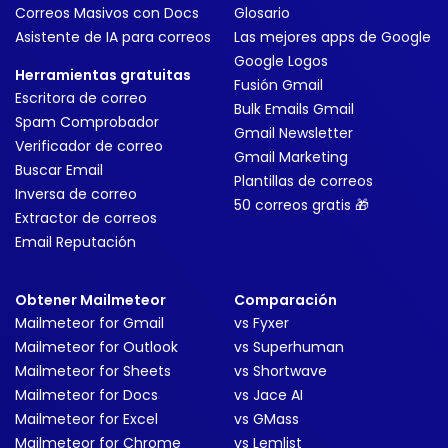
Correos Masivos con Docs
Glosario
Asistente de IA para correos
Las mejores apps de Google
Google Logos
Herramientas gratuitas
Fusión Gmail
Escritora de correo
Bulk Emails Gmail
Spam Comprobador
Gmail Newsletter
Verificador de correo
Gmail Marketing
Buscar Email
Plantillas de correos
Inversa de correo
50 correos gratis 🎁
Extractor de correos
Email Reputación
Obtener Mailmeteor
Comparación
Mailmeteor for Gmail
vs Fyxer
Mailmeteor for Outlook
vs Superhuman
Mailmeteor for Sheets
vs Shortwave
Mailmeteor for Docs
vs Jace AI
Mailmeteor for Excel
vs GMass
Mailmeteor for Chrome
vs Lemlist