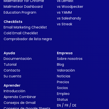
Mailmeteor for Chrome
vs Lemlist
Mailmeteor Dashboard
vs Woodpecker
Education Program
vs YAMM
vs Saleshandy
Checklists
vs Streak
Email Marketing Checklist
Cold Email Checklist
Comprobador de lista negra
Ayuda
Empresa
Documentación
Sobre nosotros
Tutorial
Blog
Contacto
Valoración
Su cuenta
Noticias
Precios
Aprender
Socios
Introducción
Empleo
Aprenda Combinar
Status
Consejos de Gmail
/
/
EN
FR
DE
Consejos de Google Sheets