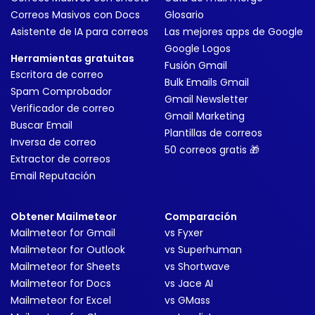
Correos Masivos con Docs
Glosario
Asistente de IA para correos
Las mejores apps de Google
Google Logos
Herramientas gratuitas
Fusión Gmail
Escritora de correo
Bulk Emails Gmail
Spam Comprobador
Gmail Newsletter
Verificador de correo
Gmail Marketing
Buscar Email
Plantillas de correos
Inversa de correo
50 correos gratis 🎁
Extractor de correos
Email Reputación
Obtener Mailmeteor
Comparación
Mailmeteor for Gmail
vs Fyxer
Mailmeteor for Outlook
vs Superhuman
Mailmeteor for Sheets
vs Shortwave
Mailmeteor for Docs
vs Jace AI
Mailmeteor for Excel
vs GMass