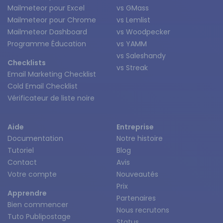
Mailmeteor pour Excel
vs GMass
Mailmeteor pour Chrome
vs Lemlist
Mailmeteor Dashboard
vs Woodpecker
Programme Éducation
vs YAMM
vs Saleshandy
Checklists
vs Streak
Email Marketing Checklist
Cold Email Checklist
Vérificateur de liste noire
Aide
Entreprise
Documentation
Notre histoire
Tutoriel
Blog
Contact
Avis
Votre compte
Nouveautés
Prix
Apprendre
Partenaires
Bien commencer
Nous recrutons
Tuto Publipostage
Status