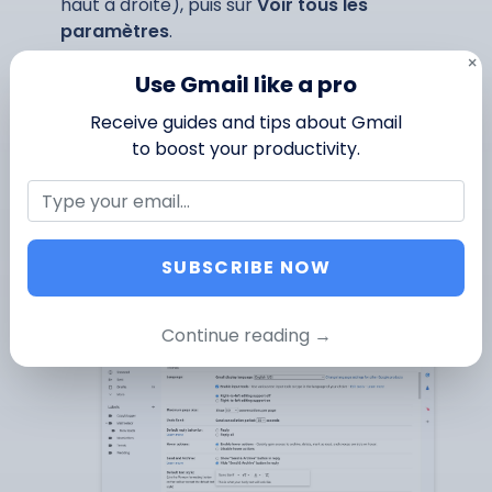
haut à droite), puis sur
Voir tous les
paramètres
.
×
Use Gmail like a pro
Receive guides and tips about Gmail
to boost your productivity.
SUBSCRIBE NOW
Allez dans l’onglet
Libellés
.
Continue reading →