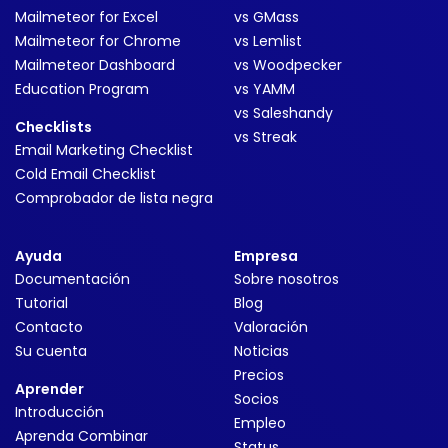
Mailmeteor for Excel
vs GMass
Mailmeteor for Chrome
vs Lemlist
Mailmeteor Dashboard
vs Woodpecker
Education Program
vs YAMM
vs Saleshandy
Checklists
vs Streak
Email Marketing Checklist
Cold Email Checklist
Comprobador de lista negra
Ayuda
Empresa
Documentación
Sobre nosotros
Tutorial
Blog
Contacto
Valoración
Su cuenta
Noticias
Precios
Aprender
Socios
Introducción
Empleo
Aprenda Combinar
Status