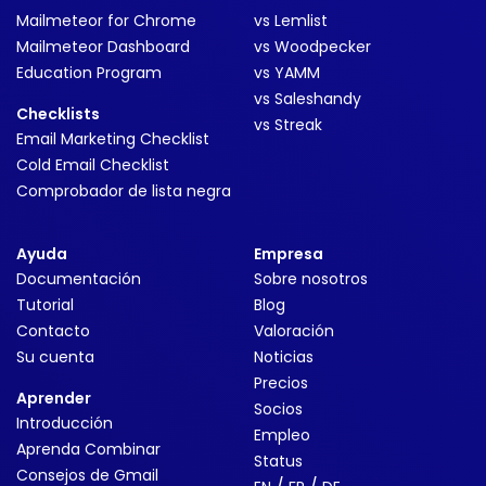
Mailmeteor for Chrome
vs Lemlist
Mailmeteor Dashboard
vs Woodpecker
Education Program
vs YAMM
vs Saleshandy
Checklists
vs Streak
Email Marketing Checklist
Cold Email Checklist
Comprobador de lista negra
Ayuda
Empresa
Documentación
Sobre nosotros
Tutorial
Blog
Contacto
Valoración
Su cuenta
Noticias
Precios
Aprender
Socios
Introducción
Empleo
Aprenda Combinar
Status
Consejos de Gmail