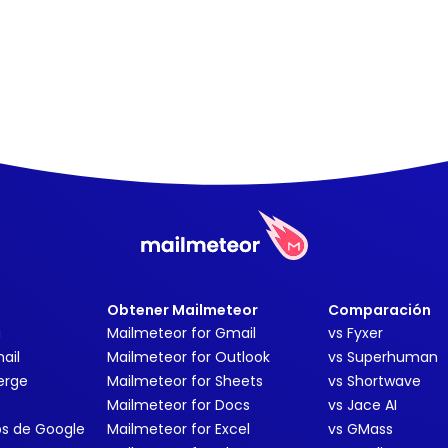
Obtener Mailmeteor
Comparación
g
Mailmeteor for Gmail
vs Fyxer
ail
Mailmeteor for Outlook
vs Superhuman
erge
Mailmeteor for Sheets
vs Shortwave
Mailmeteor for Docs
vs Jace AI
ps de Google
Mailmeteor for Excel
vs GMass