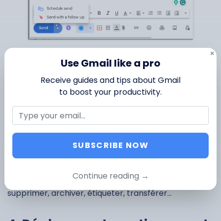
×
3. Automatiser Gmail avec des
Use Gmail like a pro
Receive guides and tips about Gmail
règles et filtres
to boost your productivity.
Vous perdez probablement beaucoup de temps à :
supprimer des mails promotionnels,
transférer des messages,
SUBSCRIBE NOW
retrouver ce qui est vraiment important.
Les
filtres Gmail
vous permettent d’appliquer des
Continue reading →
actions automatiques selon des critères précis :
supprimer, archiver, étiqueter, transférer…