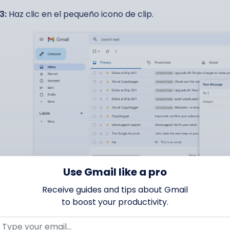
3:
Haz clic en el pequeño icono de clip.
Use Gmail like a pro
Receive guides and tips about Gmail
to boost your productivity.
4:
Selecciona los archivos que deseas enviar.