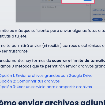
límite es más que suficiente para enviar algunas fotos a 
itivas a tu jefe.
 no te permitirá enviar (ni recibir) correos electrónicos 
 ser frustrante.
unadamente, hay formas de
superar el límite de tamañ
amos 3 métodos que te permitirán enviar archivos grand
Opción 1: Enviar archivos grandes con Google Drive
Opción 2: Comprimir tus archivos
Opción 3: Usar un servicio para compartir archivos
ómo enviar archivos adjun