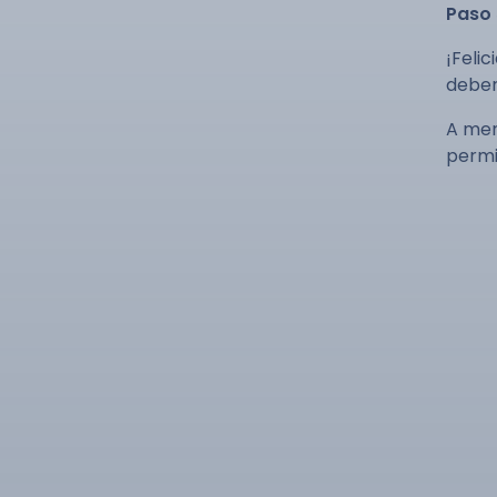
Paso 
¡Feli
deber
A men
permit