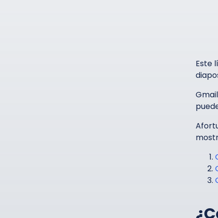
Este 
diapos
Gmail
puede
Afort
mostr
¿C